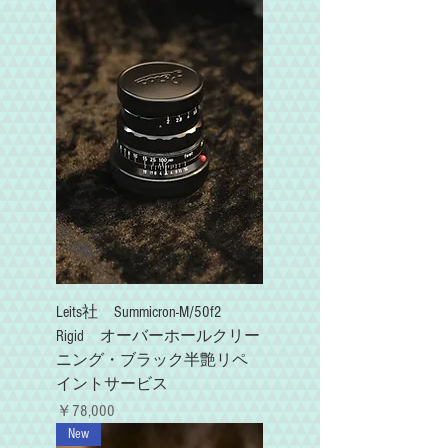
Leits社 Summicron-M/50f2
Rigid オーバーホールクリー
ニング・ブラック半艶リペ
イントサービス
価格
￥78,000
New