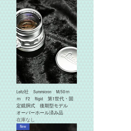
Leitz社 Summicron M/50ｍ
ｍ F2 Rigid 第1世代・固
定鏡胴式 後期型モデル
オーバーホール済み品
在庫なし
New