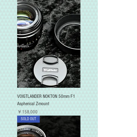
VOIGTLANDER NOKTON 50mm F1
Aspherical Z-mount
価格
￥158,000
SOLD OUT