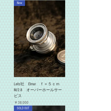
New
Leitz社 Elmar ｆ＝５ｃｍ
M/2.8 オーバーホールサー
ビス
価格
￥38,000
SOLD OUT