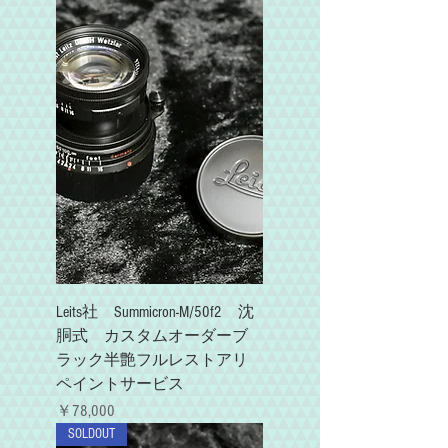
Leits社 Summicron-M/50f2 沈
胴式 カスタムオーダーブ
ラック半艶フルレストアリ
ペイントサービス
価格
￥78,000
SOLDOUT