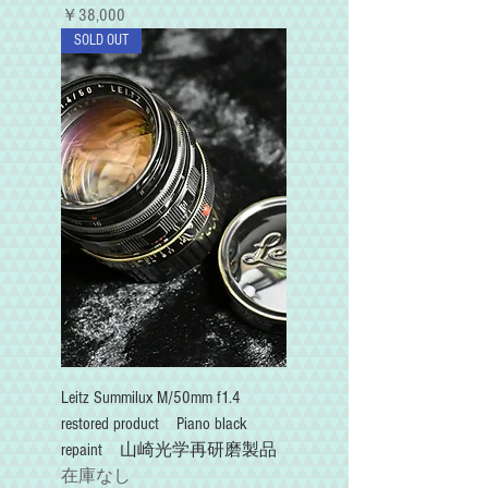
価格
￥38,000
SOLD OUT
Leitz Summilux M/50mm f1.4
restored product Piano black
repaint 山崎光学再研磨製品
在庫なし