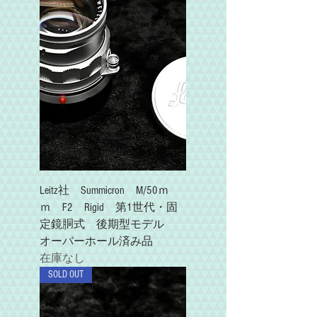
Leitz社 Summicron M/50ｍ
ｍ F2 Rigid 第1世代・固
定鏡胴式 後期型モデル
オーバーホール済み品
在庫なし
SOLD OUT