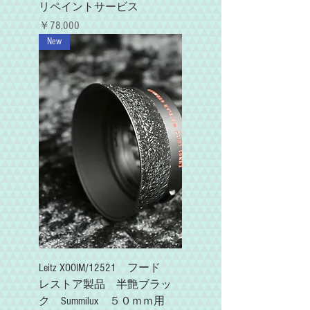
リペイントサービス
価格
￥78,000
New
Leitz XOOIM/12521 フード
レストア製品 半艶ブラッ
ク Summilux ５０ｍｍ用