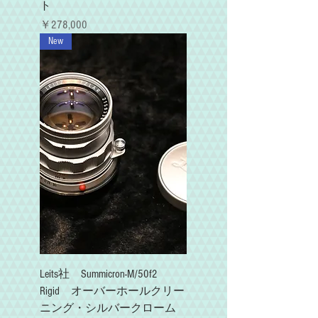
ト
価格
￥278,000
New
Leits社 Summicron-M/50f2
Rigid オーバーホールクリー
ニング・シルバークローム