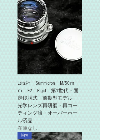
Leitz社 Summicron M/50ｍ
ｍ F2 Rigid 第1世代・固
定鏡胴式 前期型モデル
光学レンズ再研磨・再コー
ティング済・オーバーホー
ル済品
在庫なし
New